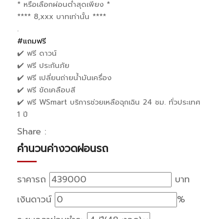
* หรือเลือกผ่อนต่ำสุดเพียง *
**** 8,xxx บาทเท่านั้น ****
.
#แถมฟรี
✔️ ฟรี ดาวน์
✔️ ฟรี ประกันภัย
✔️ ฟรี เปลี่ยนถ่ายน้ำมันเครื่อง
✔️ ฟรี ขัดเคลือบสี
✔️ ฟรี WSmart บริการช่วยเหลือฉุกเฉิน 24 ชม. ทั่วประเทศ
1 ปี
Share :
คำนวนค่างวดผ่อนรถ
ราคารถ
บาท
เงินดาวน์
%