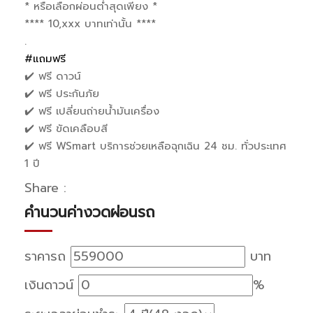
* หรือเลือกผ่อนต่ำสุดเพียง *
**** 10,xxx บาทเท่านั้น ****
.
#แถมฟรี
✔️ ฟรี ดาวน์
✔️ ฟรี ประกันภัย
✔️ ฟรี เปลี่ยนถ่ายน้ำมันเครื่อง
✔️ ฟรี ขัดเคลือบสี
✔️ ฟรี WSmart บริการช่วยเหลือฉุกเฉิน 24 ชม. ทั่วประเทศ
1 ปี
Share :
คำนวนค่างวดผ่อนรถ
ราคารถ
บาท
เงินดาวน์
%