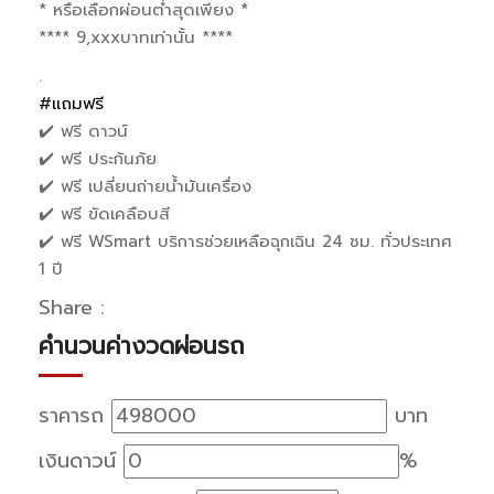
* หรือเลือกผ่อนต่ำสุดเพียง *
**** 9,xxxบาทเท่านั้น ****
.
#แถมฟรี
✔️ ฟรี ดาวน์
✔️ ฟรี ประกันภัย
✔️ ฟรี เปลี่ยนถ่ายน้ำมันเครื่อง
✔️ ฟรี ขัดเคลือบสี
✔️ ฟรี WSmart บริการช่วยเหลือฉุกเฉิน 24 ชม. ทั่วประเทศ
1 ปี
Share :
คำนวนค่างวดผ่อนรถ
ราคารถ
บาท
เงินดาวน์
%